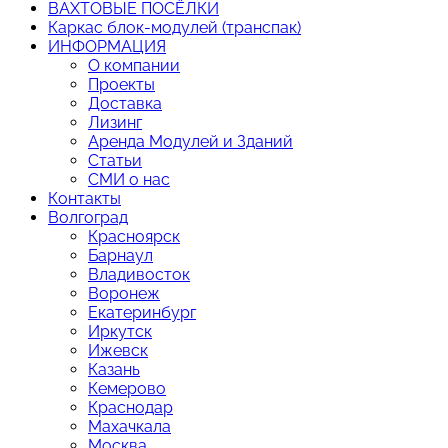
ВАХТОВЫЕ ПОСЁЛКИ
Каркас блок-модулей (транспак)
ИНФОРМАЦИЯ
О компании
Проекты
Доставка
Лизинг
Аренда Модулей и Зданий
Статьи
СМИ о нас
Контакты
Волгоград
Красноярск
Барнаул
Владивосток
Воронеж
Екатеринбург
Иркутск
Ижевск
Казань
Кемерово
Краснодар
Махачкала
Москва