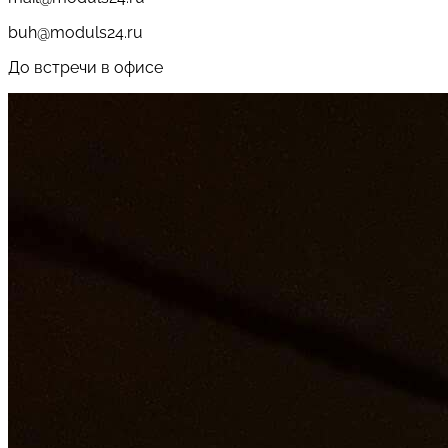
buh@moduls24.ru
До встречи в офисе