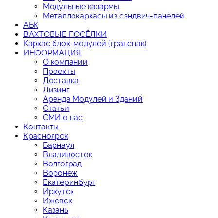
Модульные казармы
Металлокаркасы из сэндвич-панелей
АБК
ВАХТОВЫЕ ПОСЁЛКИ
Каркас блок-модулей (транспак)
ИНФОРМАЦИЯ
О компании
Проекты
Доставка
Лизинг
Аренда Модулей и Зданий
Статьи
СМИ о нас
Контакты
Красноярск
Барнаул
Владивосток
Волгоград
Воронеж
Екатеринбург
Иркутск
Ижевск
Казань